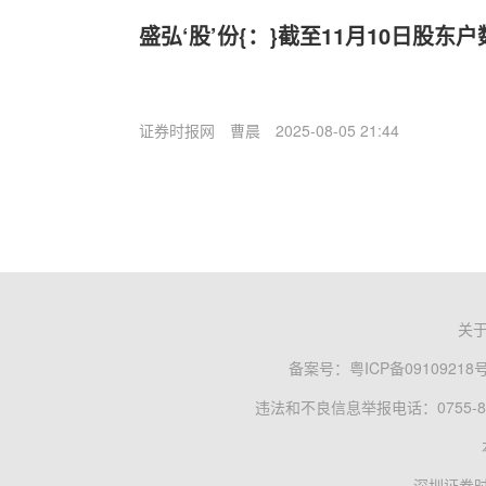
盛弘‘股’份{：}截至11月10日股东户数
证券时报网
曹晨
2025-08-05 21:44
关
备案号：
粤ICP备09109218
违法和不良信息举报电话：0755-83
深圳证券