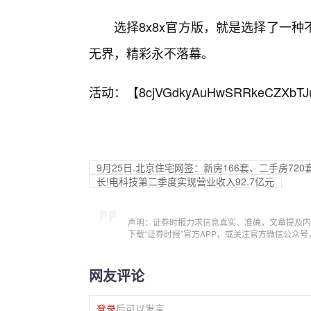
选择8x8x官方版，就是选择了一
无界，精彩永不落幕。
活动：【
8cjVGdkyAuHwSRRkeCZXbTJ
9月25日.北京住宅网签：新房166套、二手房720
长!电科技第二季度实现营业收入92.7亿元
声明：证券时报力求信息真实、准确，文章提及内
下载“证券时报”官方APP，或关注官方微信公众
网友评论
登录
后可以发言